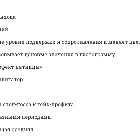
выхода
чий
ие уровни поддержки и сопротивления и меняет цвет
азовывает ценовые значения в гистограмму
Эффект пятницы»
ллигатор
и стоп-лосса и тейк-профита
 разными периодами
зящая средняя