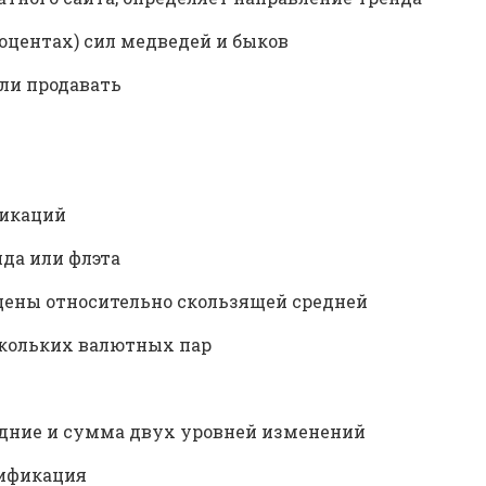
роцентах) сил медведей и быков
ли продавать
фикаций
нда или флэта
 цены относительно скользящей средней
кольких валютных пар
едние и сумма двух уровней изменений
дификация