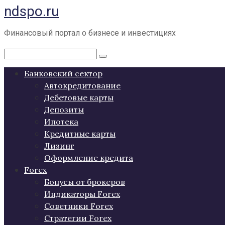
ndspo.ru
Перейти
к
контенту
Финансовый портал о бизнесе и инвестициях
Поиск:
Банковский сектор
Автокредитование
Дебетовые карты
Депозиты
Ипотека
Кредитные карты
Лизинг
Оформление кредита
Forex
Бонусы от брокеров
Индикаторы Forex
Советники Forex
Стратегии Forex