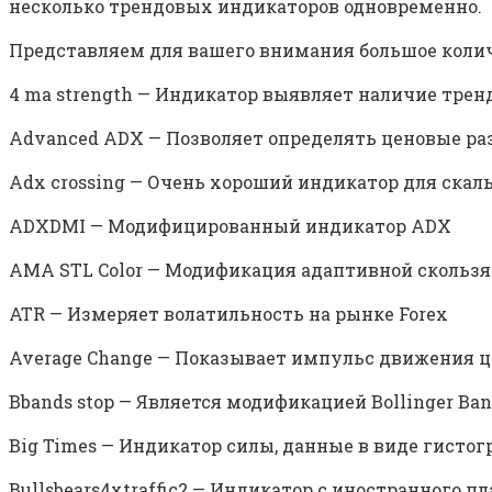
несколько трендовых индикаторов одновременно.
Представляем для вашего внимания большое количе
4 ma strength — Индикатор выявляет наличие тренд
Advanced ADX — Позволяет определять ценовые ра
Adx crossing — Очень хороший индикатор для скал
ADXDMI — Модифицированный индикатор ADX
AMA STL Color — Модификация адаптивной сколь
ATR — Измеряет волатильность на рынке Forex
Average Change — Показывает импульс движения 
Bbands stop — Является модификацией Bollinger Ban
Big Times — Индикатор силы, данные в виде гисто
Bullsbears4xtraffic2 — Индикатор с иностранного п