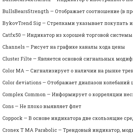
BullsBearsStrength — Отображает соотношение (в п
BykovTrend Sig — Стрелками указывает покупать и
Catfx50 — Индикатор из хорошей торговой системы
Channels — Рисует на графике каналы хода цены
Cluster Filte — Является основой сигнальных моди
Color MA — Сигнализирует о наличии на рынке тре
Color deviations — Отображает диапазон колебаний
Complex Common — Информирует о корреляции нес
Cons — Не плохо выявляет флет
Coppock — В основе индикатора две скользящие ср
Cronex T MA Parabolic — Трендовый индикатор, мо