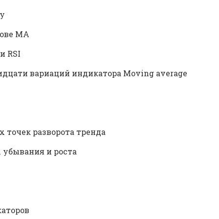
ку
нове MA
и RSI
ридцати вариаций индикатора Moving average
х точек разворота тренда
 убывания и роста
каторов