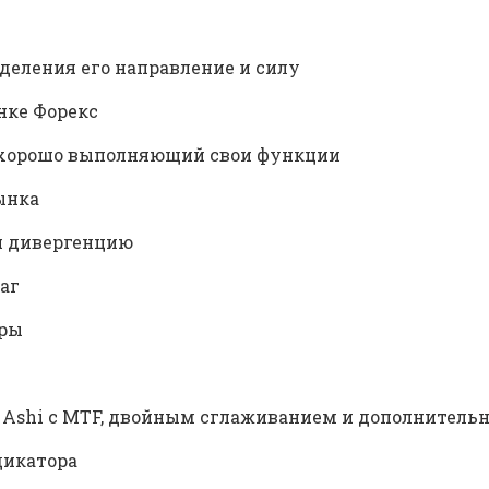
деления его направление и силу
нке Форекс
р, хорошо выполняющий свои функции
ынка
 и дивергенцию
аг
ары
n Ashi с MTF, двойным сглаживанием и дополнител
дикатора