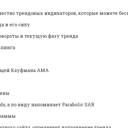
ство трендовых индикаторов, которые можете бесп
а и его силу
звороты и текущую фазу тренда
ьпинга
зящей Кауфмана АМА
цены
ds, а по виду напоминает Parabolic SAR
граммы
латного сайта, определяет направление тренда