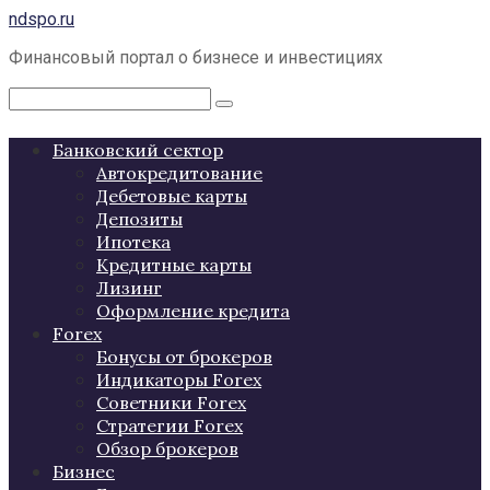
Перейти
ndspo.ru
к
Финансовый портал о бизнесе и инвестициях
контенту
Поиск:
Банковский сектор
Автокредитование
Дебетовые карты
Депозиты
Ипотека
Кредитные карты
Лизинг
Оформление кредита
Forex
Бонусы от брокеров
Индикаторы Forex
Советники Forex
Стратегии Forex
Обзор брокеров
Бизнес