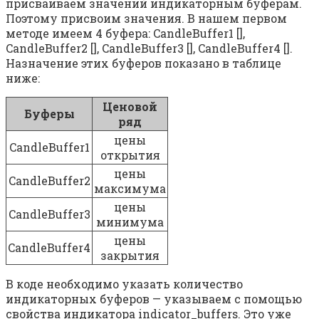
присваиваем значений индикаторным буферам.
Поэтому присвоим значения. В нашем первом
методе имеем 4 буфера: CandleBuffer1 [],
CandleBuffer2 [], CandleBuffer3 [], CandleBuffer4 [].
Назначение этих буферов показано в таблице
ниже:
Ценовой
Буферы
ряд
цены
CandleBuffer1
открытия
цены
CandleBuffer2
максимума
цены
CandleBuffer3
минимума
цены
CandleBuffer4
закрытия
В коде необходимо указать количество
индикаторных буферов — указываем с помощью
свойства индикатора indicator_buffers. Это уже