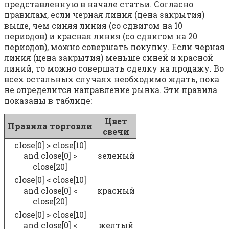
представленную в начале статьи. Согласно
правилам, если черная линия (цена закрытия)
выше, чем синяя линия (со сдвигом на 10
периодов) и красная линия (со сдвигом на 20
периодов), можно совершать покупку. Если черная
линия (цена закрытия) меньше синей и красной
линий, то можно совершать сделку на продажу. Во
всех остальных случаях необходимо ждать, пока
не определится направление рынка. Эти правила
показаны в таблице:
Цвет
Правила торговли
свечи
close[0] > close[10]
and close[0] >
зеленый
close[20]
close[0] < close[10]
and close[0] <
красный
close[20]
close[0] > close[10]
and close[0] <
желтый