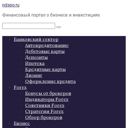
Перейти
ndspo.ru
к
Финансовый портал о бизнесе и инвестициях
контенту
Поиск:
Банковский сектор
Автокредитование
Дебетовые карты
Депозиты
Ипотека
Кредитные карты
Лизинг
Оформление кредита
Forex
Бонусы от брокеров
Индикаторы Forex
Советники Forex
Стратегии Forex
Обзор брокеров
Бизнес