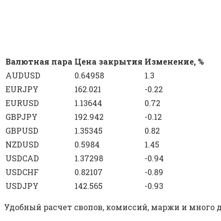
Валютная пара
Цена закрытия
Изменение, %
AUDUSD
0.64958
1.3
EURJPY
162.021
-0.22
EURUSD
1.13644
0.72
GBPJPY
192.942
-0.12
GBPUSD
1.35345
0.82
NZDUSD
0.5984
1.45
USDCAD
1.37298
-0.94
USDCHF
0.82107
-0.89
USDJPY
142.565
-0.93
Удобный расчет свопов, комиссий, маржи и много д