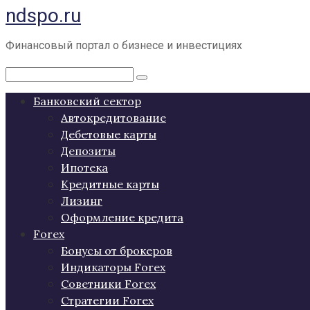
ndspo.ru
Перейти
к
контенту
Финансовый портал о бизнесе и инвестициях
Поиск:
Банковский сектор
Автокредитование
Дебетовые карты
Депозиты
Ипотека
Кредитные карты
Лизинг
Оформление кредита
Forex
Бонусы от брокеров
Индикаторы Forex
Советники Forex
Стратегии Forex