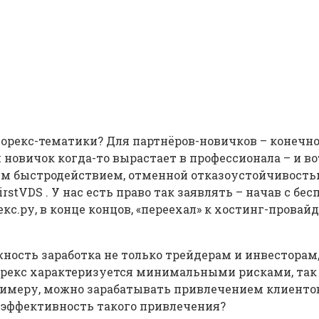
?
рекс-тематики? Для партнёров-новичков – конечно,
й новичок когда-то вырастает в профессионала – и
ным быстродействием, отменной отказоустойчивость
stVDS . У нас есть право так заявлять – начав с бе
с.ру, в конце концов, «переехал» к хостинг-провайде
сть заработка не только трейдерам и инвесторам, н
Форекс характеризуется минимальными рисками, так 
имеру, можно зарабатывать привлечением клиентов 
 эффективность такого привлечения?