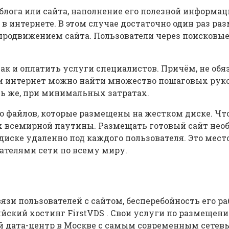
 блога или сайта, наполнение его полезной информ
в интернете. В этом случае достаточно один раз р
родвижением сайта. Пользователи через поисковые
 так и оплатить услуги специалистов. Причём, не 
ети интернет можно найти множество пошаговых руко
ть же, при минимальных затратах.
о файлов, которые размещены на жестком диске. Чт
х всемирной паутины. Размещать готовый сайт необ
диске удаленно под каждого пользователя. Это мест
ателями сети по всему миру.
вязи пользователей с сайтом, бесперебойность его р
йский хостинг FirstVDS . Свои услуги по размещени
ый дата-центр в Москве с самым современным сете