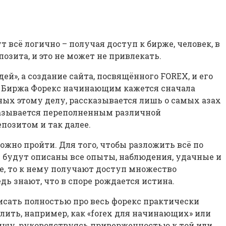
т всё логично – получая доступ к бирже, человек, в
позита, и это не может не привлекать.
ей», а создание сайта, посвящённого FOREX, и его
ин. Биржа Форекс начинающим кажется сначала
ных этому делу, рассказывается лишь о самых азах
оказывается переполненным различной
позитом и так далее.
жно пройти. Для того, чтобы разложить всё по
м будут описаны все опыты, наблюдения, удачные и
те, то к нему получают доступ множество
дь знают, что в споре рождается истина.
 писать полностью про весь форекс практически
лить, например, как «forex для начинающих» или
нишу, руководствуясь приверженностью к той или