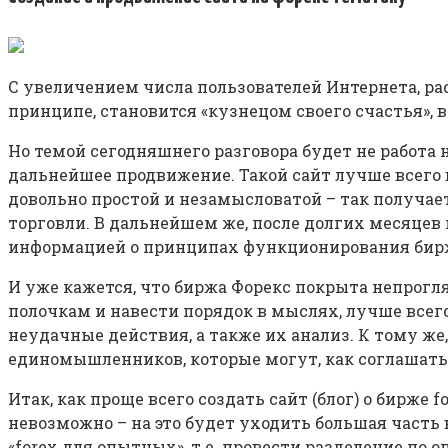
С увеличением числа пользователей Интернета, раст
принципе, становится «кузнецом своего счастья», в
Но темой сегодняшнего разговора будет не работа н
дальнейшее продвижение. Такой сайт лучше всего 
довольно простой и незамысловатой – так получает
торговли. В дальнейшем же, после долгих месяцев
информацией о принципах функционирования биржи,
И уже кажется, что биржа Форекс покрыта непрогл
полочкам и навести порядок в мыслях, лучше всег
неудачные действия, а также их анализ. К тому же
единомышленников, которые могут, как соглашаться
Итак, как проще всего создать сайт (блог) о бирже
невозможно – на это будет уходить большая часть
«forex для опытных», т.е. провести разделение п