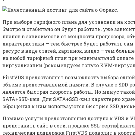
При выборе тарифного плана для установки на хост
быстро и стабильно он будет работать, уже завис
планов в зависимости от мощности процессора, об
характеристики — тем быстрее будет работать сам
ресурс в виде статей, картинок, видео — тем боль
на любой тарифный план при минимальной оплате з
виртуализации (рекомендуем только KVM-виртуали
FirstVDS предоставляет возможность выбора одной
объеме предоставляемой памяти. В случае с SDD 
является быстрая скорость работы. Но минус тако
SATA+SSD-кэш. Для SATA+SSD-кэш характерно хране
обращения к ним используются быстрые SSD диски
Помимо услуги предоставления доступа к VDS и VP
представить сайт в сети, продаже SSL-сертификато
техническая поддержка FirstVDS позволит в корот