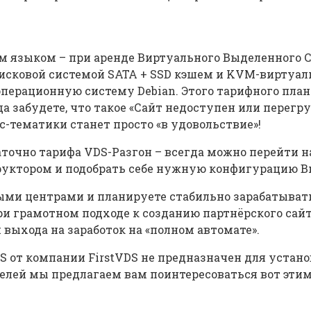
ым языком – при аренде Виртуального Выделенного С
дисковой системой SATA + SSD кэшем и KVM-виртуали
перационную систему Debian. Этого тарифного план
да забудете, что такое «Сайт недоступен или перег
с-тематики станет просто «в удовольствие»!
аточно тарифа VDS-Разгон – всегда можно перейти н
труктором и подобрать себе нужную конфигурацию В
ми центрами и планируете стабильно зарабатывать 
ри грамотном подходе к созданию партнёрского сайт
выхода на заработок на «полном автомате».
S от компании FirstVDS не предназначен для устано
целей мы предлагаем вам поинтересоваться вот эти