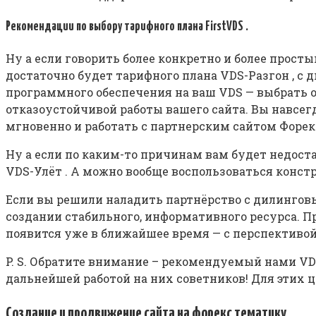
Рекомендации по выбору тарифного плана FirstVDS .
Ну а если говорить более конкретно и более прост
достаточно будет тарифного плана VDS-Разгон , с 
программного обеспечения на ваш VDS — выбрать о
отказоустойчивой работы вашего сайта. Вы навсег
мгновенно и работать с партнерским сайтом Форек
Ну а если по каким-то причинам вам будет недост
VDS-Улёт . А можно вообще воспользоваться конс
Если вы решили наладить партнёрство с дилинговы
создании стабильного, информативного ресурса. П
появится уже в ближайшее время — с перспективой 
P. S. Обратите внимание – рекомендуемый нами VD
дальнейшей работой на них советников! Для этих 
Создание и продвижение сайта на форекс тематику