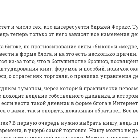
ёт и число тех, кто интересуется биржей Форекс. Ту
едь теперь только от него зависят все изменения де
а бирже, не прогнозирование силы «быков» и «медвед
вести в форме блога, и на это есть несколько прич
ся из-за того, что в большинстве брошюр, посвящён
 штудирования книг, форумов и пособий, новичок 
 о стратегиях торговли, о правилах управления де
ядным туманом, через который практически невозмо
о походит ведение собственного дневника, в которо
, если вести такой дневник в форме блога в Интерне
 с вами, так и спорить, доказывая обратное… Все ве
 forex? В первую очередь нужно выбрать нишу, ведь
 времени, в ущерб самой торговле. Нишу можно выде
о опыту потенциальной аудитории. Можно выделить 