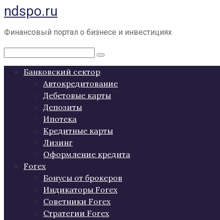
ndspo.ru
Перейти
к
контенту
Финансовый портал о бизнесе и инвестициях
Поиск:
Банковский сектор
Автокредитование
Дебетовые карты
Депозиты
Ипотека
Кредитные карты
Лизинг
Оформление кредита
Forex
Бонусы от брокеров
Индикаторы Forex
Советники Forex
Стратегии Forex