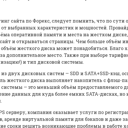
инг сайта по Форекс, следует помнить, что по сути 
ит от выбранных характеристик и мощностей. Провай
ъёма оперативной памяти и места на жестком диске
 сайт и открываться страницы. Чем больше объём и
ше объём жесткого диска может понадобиться. Благо 
а дополнительное место. Также при выборе тарифно
зацию!) и тип дисковой системы.
 из двух дисковых систем — SDD и SATA+SSD-кэш, о
роль жесткого диска выполняет накопитель с флэш-
й системы — это меньший объём предоставляемого д
ние данных для куда более емких SATA-дисках, но 
.
S серверу, компания оказывает услуги по регистр
в, аренде виртуальной памяти для бэкапов и даже з
кие сроки решить возникающие проблемы в работе х