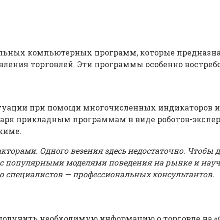
льных компьютерных программ, которые предназнач
вления торговлей. Эти программы особенно востре
туации при помощи многочисленных индикаторов и 
даря прикладным программам в виде роботов-экспер
жиме.
акторами. Одного везения здесь недостаточно. Чтобы 
я с популярными моделями поведения на рынке и нау
 специалистов — профессиональных консультантов.
 получить необходимую информацию о торговле на «