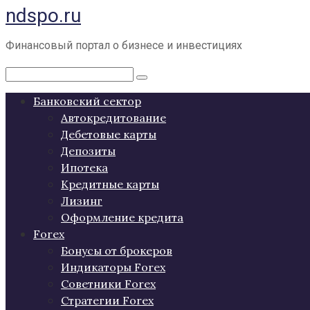
ndspo.ru
Перейти
к
контенту
Финансовый портал о бизнесе и инвестициях
Поиск:
Банковский сектор
Автокредитование
Дебетовые карты
Депозиты
Ипотека
Кредитные карты
Лизинг
Оформление кредита
Forex
Бонусы от брокеров
Индикаторы Forex
Советники Forex
Стратегии Forex