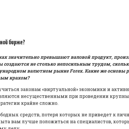
тной бирже?
ках значительно превышают валовой продукт, произ
лы создаются не столько непосильным трудом, скол
ународном валютном рынке Forex. Какие же основы р
овым крахом?
учиться законам «виртуальной» экономики и активно
вляются несущественными при проведении крупных с
ратегии крайне сложно.
бодных средств, потеря которых не приведет к личн
пыта вам лучше положиться на специалистов, котор
му делу.