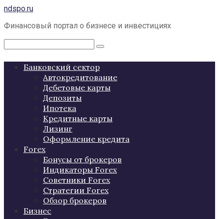
Перейти
ndspo.ru
к
Финансовый портал о бизнесе и инвестициях
контенту
Поиск:
Банковский сектор
Автокредитование
Дебетовые карты
Депозиты
Ипотека
Кредитные карты
Лизинг
Оформление кредита
Forex
Бонусы от брокеров
Индикаторы Forex
Советники Forex
Стратегии Forex
Обзор брокеров
Бизнес