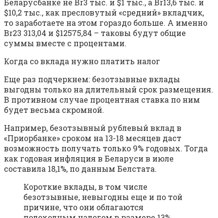
Беларусбанке не Br3 тыс. и $1 тыс., а Br13,6 тыс. и
$10,2 тыс., как пресловутый «средний» вкладчик,
то заработаете на этом гораздо больше. А именно
Br23 313,04 и $12575,84 – таковы будут общие
суммы вместе с процентами.
Когда со вклада нужно платить налог
Еще раз подчеркнем: безотзывные вклады
выгодны только на длительный срок размещения.
В противном случае процентная ставка по ним
будет весьма скромной.
Например, безотзывный рублевый вклад в
«Приорбанке» сроком на 13-18 месяцев даст
возможность получать только 9% годовых. Тогда
как годовая инфляция в Беларуси в июле
составила 18,1%, по данным Белстата.
Короткие вклады, в том числе
безотзывные, невыгодны еще и по той
причине, что они облагаются
подоходным налогом в размере 13%.