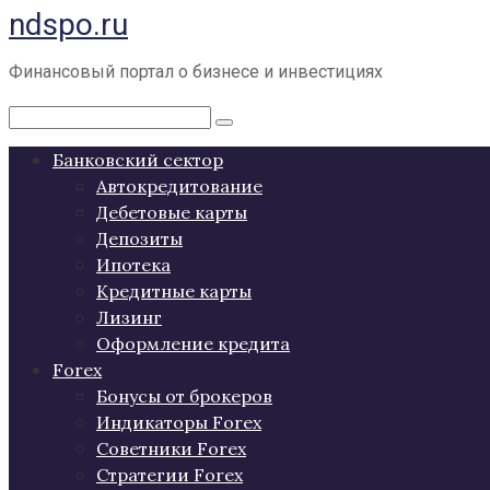
ndspo.ru
Перейти
к
контенту
Финансовый портал о бизнесе и инвестициях
Поиск:
Банковский сектор
Автокредитование
Дебетовые карты
Депозиты
Ипотека
Кредитные карты
Лизинг
Оформление кредита
Forex
Бонусы от брокеров
Индикаторы Forex
Советники Forex
Стратегии Forex