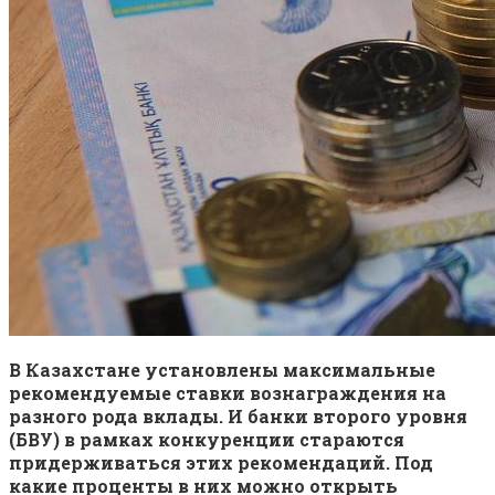
В Казахстане установлены максимальные
рекомендуемые ставки вознаграждения на
разного рода вклады. И банки второго уровня
(БВУ) в рамках конкуренции стараются
придерживаться этих рекомендаций. Под
какие проценты в них можно открыть