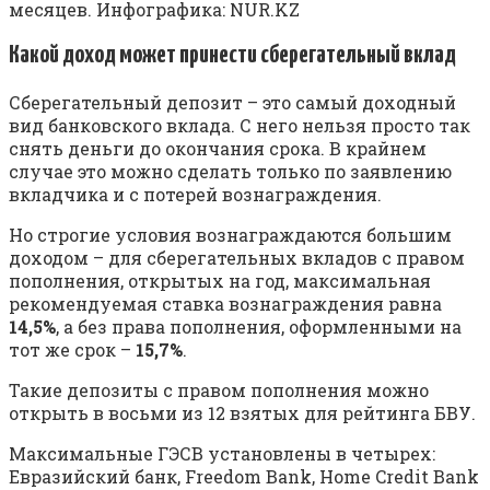
месяцев. Инфографика: NUR.KZ
Какой доход может принести сберегательный вклад
Сберегательный депозит – это самый доходный
вид банковского вклада. С него нельзя просто так
снять деньги до окончания срока. В крайнем
случае это можно сделать только по заявлению
вкладчика и с потерей вознаграждения.
Но строгие условия вознаграждаются большим
доходом – для сберегательных вкладов с правом
пополнения, открытых на год, максимальная
рекомендуемая ставка вознаграждения равна
14,5%
, а без права пополнения, оформленными на
тот же срок –
15,7%
.
Такие депозиты с правом пополнения можно
открыть в восьми из 12 взятых для рейтинга БВУ.
Максимальные ГЭСВ установлены в четырех:
Евразийский банк, Freedom Bank, Home Credit Bank