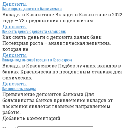
Депозиты
Как открыть депозит в банке алматы
Вклады в Казахстане Вклады в Казахстане в 2022
году — 73 предложения по депозитам
Депозиты
Как снять деньги с депозита халык банк
Как снять деньги с депозита халык банк
Потенциал роста – аналитическая величина,
которая не
Депозиты
Вклады под высокий процент в Красноярске
Вклады в Красноярске Подбор лучших вкладов в
банках Красноярска по процентным ставкам для
физических
Депозиты
Как привлечь вклады
Привлечение депозитов банками Для
большинства банков привлечение вкладов от
населения является главным направлением
работы.
Добавить комментарий