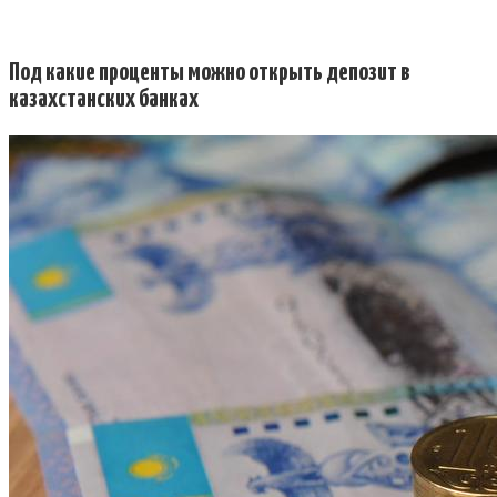
Под какие проценты можно открыть депозит в
казахстанских банках