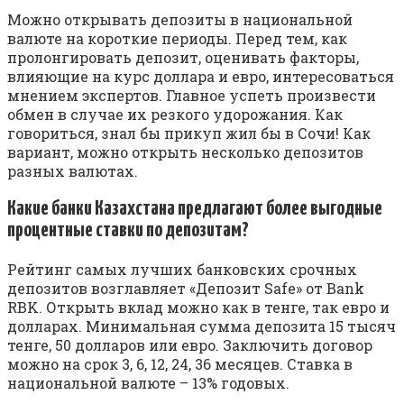
Можно открывать депозиты в национальной
валюте на короткие периоды. Перед тем, как
пролонгировать депозит, оценивать факторы,
влияющие на курс доллара и евро, интересоваться
мнением экспертов. Главное успеть произвести
обмен в случае их резкого удорожания. Как
говориться, знал бы прикуп жил бы в Сочи! Как
вариант, можно открыть несколько депозитов
разных валютах.
Какие банки Казахстана предлагают более выгодные
процентные ставки по депозитам?
Рейтинг самых лучших банковских срочных
депозитов возглавляет «Депозит Safe» от Bank
RBK. Открыть вклад можно как в тенге, так евро и
долларах. Минимальная сумма депозита 15 тысяч
тенге, 50 долларов или евро. Заключить договор
можно на срок 3, 6, 12, 24, 36 месяцев. Ставка в
национальной валюте – 13% годовых.