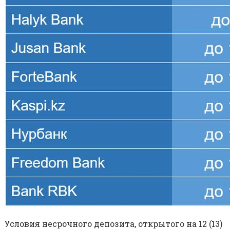
Условия несрочного депозита, открытого на 12 (13)