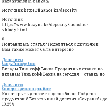
kazahstanskih-bankah/
Источник
https://finance.kz/depozity
Источник
https://www.kazyna.kz/depozity/luchshie-
vklady.html
0
Понравилась статья? Поделиться с друзьями:
Вам также может быть интересно
Депозиты
Вклады Тинькофф Банка
Вклады Тинькофф Банка Процентные ставки по
вкладам Тинькофф Банка на сегодня — ставки до
Депозиты
Как открыть депозит в цесна банке
Как открыть депозит в цесна банке Найдено
продуктов: 8 Безотзывный депозит «Сохраняй» до
13.25%