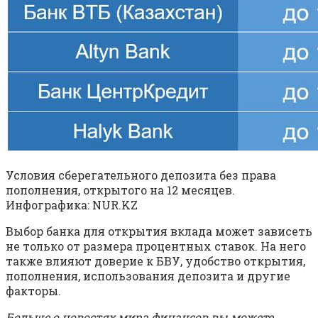
Условия сберегательного депозита без права
пополнения, открытого на 12 месяцев.
Инфографика: NUR.KZ
Выбор банка для открытия вклада может зависеть
не только от размера процентных ставок. На него
также влияют доверие к БВУ, удобство открытия,
пополнения, использования депозита и другие
факторы.
Больше о новостях мира финансов вы можете