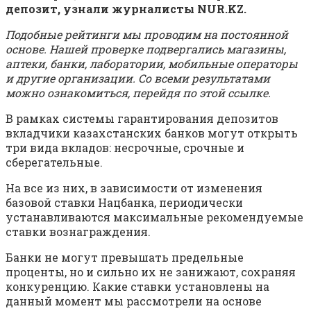
депозит, узнали журналисты NUR.KZ.
Подобные рейтинги мы проводим на постоянной
основе. Нашей проверке подвергались магазины,
аптеки, банки, лаборатории, мобильные операторы
и другие организации. Со всеми результатами
можно ознакомиться, перейдя по этой ссылке.
В рамках системы гарантирования депозитов
вкладчики казахстанских банков могут открыть
три вида вкладов: несрочные, срочные и
сберегательные.
На все из них, в зависимости от изменения
базовой ставки Нацбанка, периодически
устанавливаются максимальные рекомендуемые
ставки вознаграждения.
Банки не могут превышать предельные
проценты, но и сильно их не занижают, сохраняя
конкуренцию. Какие ставки установлены на
данный момент мы рассмотрели на основе