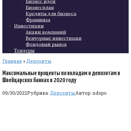
Бизнес идеи
Бизнесплан
Кредиты для бизнеса
Франшиза
Инвестиции
Акции компаний
Венчурные инвестиции
Фондовый рынок
Тендеры
Главная
»
Депозиты
Максимальные проценты по вкладам и депозитам в
Швейцарских банках в 2020 году
09/30/2022
Рубрика:
Депозиты
Автор:
ndspo