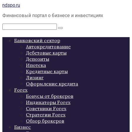
Перейти
ndspo.ru
к
Финансовый портал о бизнесе и инвестициях
контенту
Поиск:
Банковский сектор
Автокредитование
Дебетовые карты
Депозиты
Ипотека
Кредитные карты
Лизинг
Оформление кредита
Forex
Бонусы от брокеров
Индикаторы Forex
Советники Forex
Стратегии Forex
Обзор брокеров
Бизнес