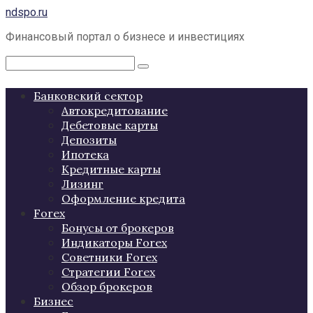
Перейти
ndspo.ru
к
Финансовый портал о бизнесе и инвестициях
контенту
Поиск:
Банковский сектор
Автокредитование
Дебетовые карты
Депозиты
Ипотека
Кредитные карты
Лизинг
Оформление кредита
Forex
Бонусы от брокеров
Индикаторы Forex
Советники Forex
Стратегии Forex
Обзор брокеров
Бизнес