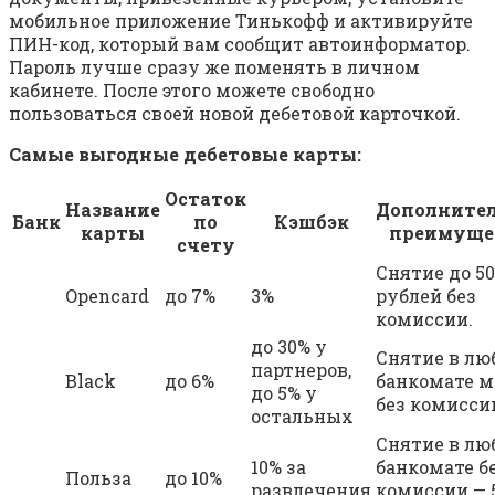
мобильное приложение Тинькофф и активируйте
ПИН-код, который вам сообщит автоинформатор.
Пароль лучше сразу же поменять в личном
кабинете. После этого можете свободно
пользоваться своей новой дебетовой карточкой.
Самые выгодные дебетовые карты:
Остаток
Название
Дополните
Банк
по
Кэшбэк
карты
преимуще
счету
Снятие до 50
Opencard
до 7%
3%
рублей без
комиссии.
до 30% у
Снятие в лю
партнеров,
Black
до 6%
банкомате м
до 5% у
без комисси
остальных
Снятие в лю
10% за
банкомате б
Польза
до 10%
развлечения
комиссии — 