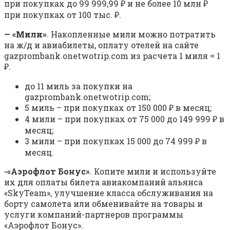
при покупках до 99 999,99 ₽ и не более 10 млн ₽
при покупках от 100 тыс. ₽.
—
«
Мили
»
. Накопленные мили можно потратить
на ж/д и авиабилеты, оплату отелей на сайте
gazprombank.onetwotrip.com из расчета 1 миля = 1
₽.
до 11 миль за покупки на
gazprombank.onetwotrip.com;
5 миль – при покупках от 150 000 ₽ в месяц;
4 мили – при покупках от 75 000 до 149 999 ₽ в
месяц;
3 мили – при покупках 15 000 до 74 999 ₽ в
месяц.
-«Аэрофлот Бонус»
. Копите мили и используйте
их для оплаты билета авиакомпаний альянса
«SkyTeam», улучшение класса обслуживания на
борту самолета или обменивайте на товары и
услуги компаний-партнеров программы
«Аэрофлот Бонус».