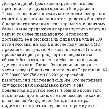
Доборый день! Просто скопирую здесь свою
претензию, которую отправил в Райффайзен:
Такое отношение к премиум клиентам которым я
стал т.к. у нас в компании это зарплатный проект
С недавнего времени я стал «премиум клиентом»
банка, и мне предложили перевыпустить карту на
какую-то более премиальную. Я попросил
доставить ее в Московский филиал на улице 800
летия Москвы д.2 кор.1, и после получения СМС
приехал ее получать. Но, как я и ожидал (т.к. это
происходит регулярно) карта невероятным
образом была отправлена в Московский филиал
где-то на улице Грина. (Это противоположные
части города) Я написал претензию (Перетензия №
CPL000000869756 от11.08.2021)с просьбой
разобраться в системной ошибке. Это не первый
случай когда я заказыаваю карту, а она
появляется в другом месте. ), обычно после того
как я писал претензию со мной вообще никак не
связывался Райффайзен банк, но в этот раз
видимо потому что я перешел в «премиум» со