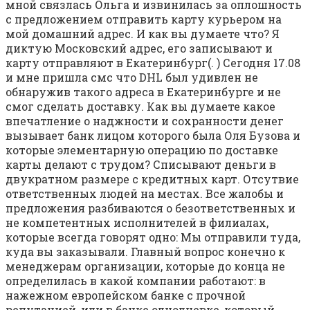
мной связлась Ольга и извинилась за оплошность
с предложением отправить карту курьером на
мой домашний адрес. И как вы думаете что? Я
диктую Московский адрес, его записывают и
карту отправляют в Екатеринбург(. ) Сегодня 17.08
и мне пришла смс что DHL был удивлен не
обнаружив такого адреса в Екатеринбурге и не
смог сделать доставку. Как вы думаете какое
впечатление о наджности и сохранности денег
вызывает банк лицом которого была Оля Бузова и
которые элементарную операцию по доставке
карты делают с трудом? Списывают деньги в
двукратном размере с кредитных карт. Отсутвие
ответственных людей на местах. Все жалобы и
предложения разбиваются о безответственных и
не компетентных исполнителей в филиалах,
которые всегда говорят одно: Мы отправили туда,
куда вы заказывали. Главный вопрос конечно к
менеджерам организации, которые до конца не
определилась в какой компании работают: в
нажежном европейском банке с прочной
репутацией, или в банке однодневке, который