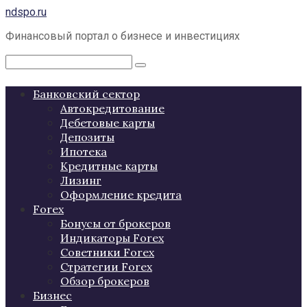
Перейти
ndspo.ru
к
Финансовый портал о бизнесе и инвестициях
контенту
Поиск:
Банковский сектор
Автокредитование
Дебетовые карты
Депозиты
Ипотека
Кредитные карты
Лизинг
Оформление кредита
Forex
Бонусы от брокеров
Индикаторы Forex
Советники Forex
Стратегии Forex
Обзор брокеров
Бизнес