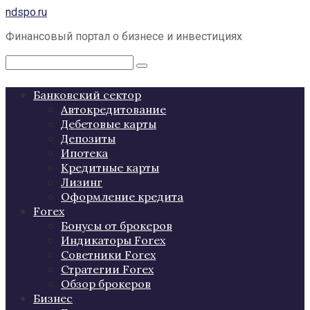
Перейти
ndspo.ru
к
Финансовый портал о бизнесе и инвестициях
контенту
Поиск:
Банковский сектор
Автокредитование
Дебетовые карты
Депозиты
Ипотека
Кредитные карты
Лизинг
Оформление кредита
Forex
Бонусы от брокеров
Индикаторы Forex
Советники Forex
Стратегии Forex
Обзор брокеров
Бизнес