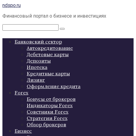
Перейти
ndspo.ru
к
Финансовый портал о бизнесе и инвестициях
контенту
Поиск:
Банковский сектор
Автокредитование
Дебетовые карты
Депозиты
Ипотека
Кредитные карты
Лизинг
Оформление кредита
Forex
Бонусы от брокеров
Индикаторы Forex
Советники Forex
Стратегии Forex
Обзор брокеров
Бизнес