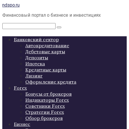
Перейти
ndspo.ru
к
Финансовый портал о бизнесе и инвестициях
контенту
Поиск:
Банковский сектор
Автокредитование
Дебетовые карты
Депозиты
Ипотека
Кредитные карты
Лизинг
Оформление кредита
Forex
Бонусы от брокеров
Индикаторы Forex
Советники Forex
Стратегии Forex
Обзор брокеров
Бизнес