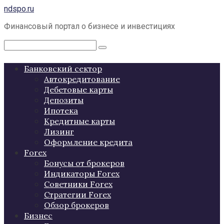
Перейти
ndspo.ru
к
Финансовый портал о бизнесе и инвестициях
контенту
Поиск:
Банковский сектор
Автокредитование
Дебетовые карты
Депозиты
Ипотека
Кредитные карты
Лизинг
Оформление кредита
Forex
Бонусы от брокеров
Индикаторы Forex
Советники Forex
Стратегии Forex
Обзор брокеров
Бизнес