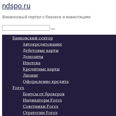
ndspo.ru
Перейти
к
контенту
Финансовый портал о бизнесе и инвестициях
Поиск:
Банковский сектор
Автокредитование
Дебетовые карты
Депозиты
Ипотека
Кредитные карты
Лизинг
Оформление кредита
Forex
Бонусы от брокеров
Индикаторы Forex
Советники Forex
Стратегии Forex