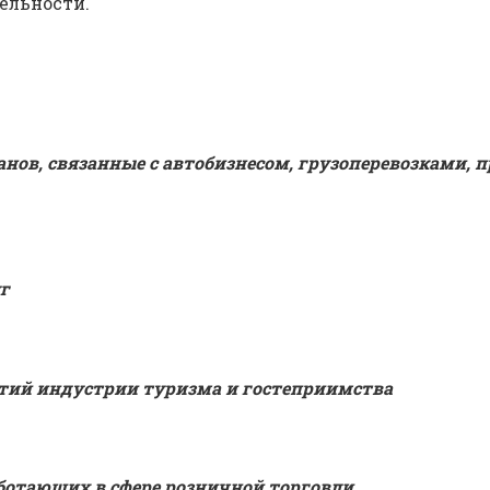
ельности.
анов, связанные с автобизнесом, грузоперевозками,
г
тий индустрии туризма и гостеприимства
ботающих в сфере розничной торговли