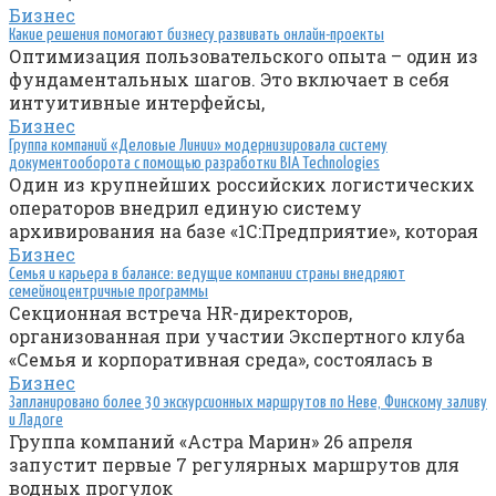
Бизнес
Какие решения помогают бизнесу развивать онлайн-проекты
Оптимизация пользовательского опыта – один из
фундаментальных шагов. Это включает в себя
интуитивные интерфейсы,
Бизнес
Группа компаний «Деловые Линии» модернизировала систему
документооборота с помощью разработки BIA Technologies
Один из крупнейших российских логистических
операторов внедрил единую систему
архивирования на базе «1С:Предприятие», которая
Бизнес
Семья и карьера в балансе: ведущие компании страны внедряют
семейноцентричные программы
Секционная встреча HR-директоров,
организованная при участии Экспертного клуба
«Семья и корпоративная среда», состоялась в
Бизнес
Запланировано более 30 экскурсионных маршрутов по Неве, Финскому заливу
и Ладоге
Группа компаний «Астра Марин» 26 апреля
запустит первые 7 регулярных маршрутов для
водных прогулок