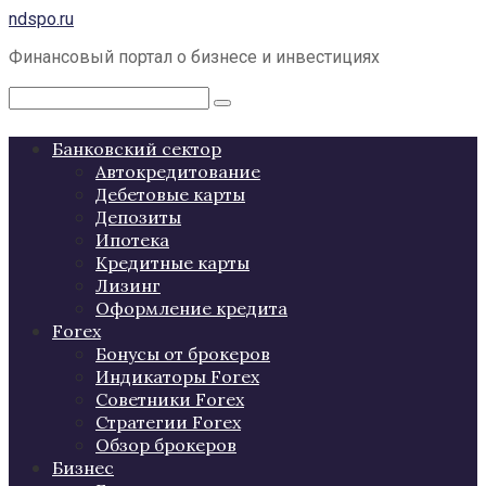
Перейти
ndspo.ru
к
Финансовый портал о бизнесе и инвестициях
контенту
Поиск:
Банковский сектор
Автокредитование
Дебетовые карты
Депозиты
Ипотека
Кредитные карты
Лизинг
Оформление кредита
Forex
Бонусы от брокеров
Индикаторы Forex
Советники Forex
Стратегии Forex
Обзор брокеров
Бизнес