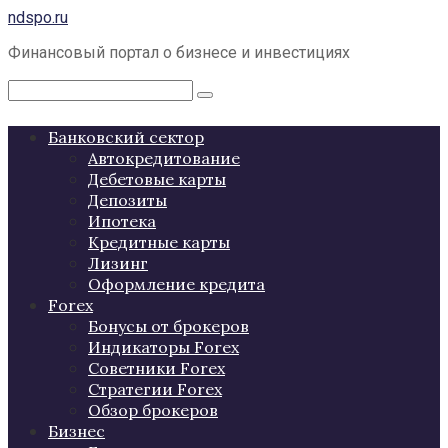
Перейти
ndspo.ru
к
Финансовый портал о бизнесе и инвестициях
контенту
Поиск:
Банковский сектор
Автокредитование
Дебетовые карты
Депозиты
Ипотека
Кредитные карты
Лизинг
Оформление кредита
Forex
Бонусы от брокеров
Индикаторы Forex
Советники Forex
Стратегии Forex
Обзор брокеров
Бизнес