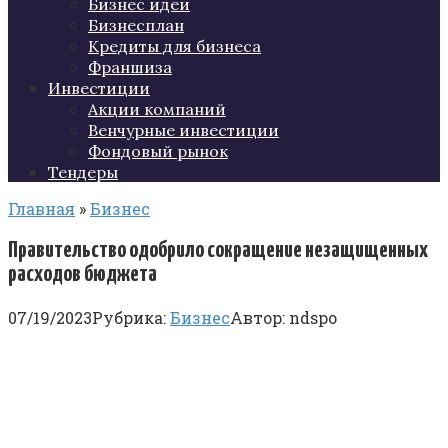
Бизнес идеи
Бизнесплан
Кредиты для бизнеса
Франшиза
Инвестиции
Акции компаний
Венчурные инвестиции
Фондовый рынок
Тендеры
Главная
»
Бизнес
Правительство одобрило сокращение незащищенных
расходов бюджета
07/19/2023
Рубрика:
Бизнес
Автор:
ndspo