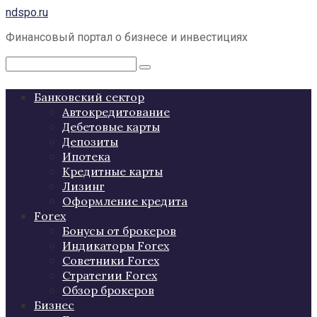
Перейти
ndspo.ru
к
Финансовый портал о бизнесе и инвестициях
контенту
Поиск:
Банковский сектор
Автокредитование
Дебетовые карты
Депозиты
Ипотека
Кредитные карты
Лизинг
Оформление кредита
Forex
Бонусы от брокеров
Индикаторы Forex
Советники Forex
Стратегии Forex
Обзор брокеров
Бизнес