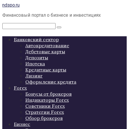
Перейти
ndspo.ru
к
Финансовый портал о бизнесе и инвестициях
контенту
Поиск:
Банковский сектор
Автокредитование
Дебетовые карты
Депозиты
Ипотека
Кредитные карты
Лизинг
Оформление кредита
Forex
Бонусы от брокеров
Индикаторы Forex
Советники Forex
Стратегии Forex
Обзор брокеров
Бизнес