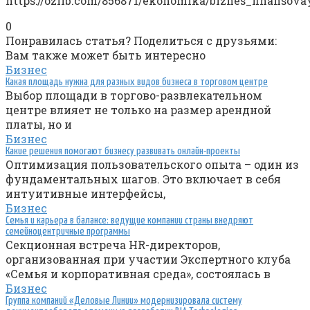
https://ozlib.com/856871/ekonomika/biznes_finansov
0
Понравилась статья? Поделиться с друзьями:
Вам также может быть интересно
Бизнес
Какая площадь нужна для разных видов бизнеса в торговом центре
Выбор площади в торгово-развлекательном
центре влияет не только на размер арендной
платы, но и
Бизнес
Какие решения помогают бизнесу развивать онлайн-проекты
Оптимизация пользовательского опыта – один из
фундаментальных шагов. Это включает в себя
интуитивные интерфейсы,
Бизнес
Семья и карьера в балансе: ведущие компании страны внедряют
семейноцентричные программы
Секционная встреча HR-директоров,
организованная при участии Экспертного клуба
«Семья и корпоративная среда», состоялась в
Бизнес
Группа компаний «Деловые Линии» модернизировала систему