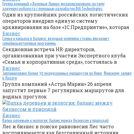
Группа компаний «Деловые Линии» модернизировала систему
документооборота с помощью разработки BIA Technologies
Один из крупнейших российских логистических
операторов внедрил единую систему
архивирования на базе «1С:Предприятие», которая
Бизнес
Семья и карьера в балансе: ведущие компании страны внедряют
семейноцентричные программы
Секционная встреча HR-директоров,
организованная при участии Экспертного клуба
«Семья и корпоративная среда», состоялась в
Бизнес
Запланировано более 30 экскурсионных маршрутов по Неве, Финскому заливу
и Ладоге
Группа компаний «Астра Марин» 26 апреля
запустит первые 7 регулярных маршрутов для
водных прогулок
Бизнес
Валка деревьев и экология: баланс между бизнесом и природой
Лес и бизнес в поиске равновесия Лес часто
воспринимается как безграничный источник