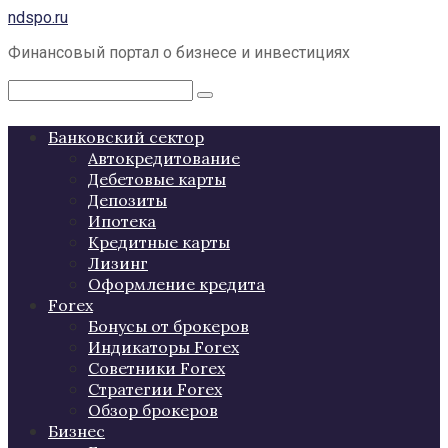
Перейти
ndspo.ru
к
Финансовый портал о бизнесе и инвестициях
контенту
Поиск:
Банковский сектор
Автокредитование
Дебетовые карты
Депозиты
Ипотека
Кредитные карты
Лизинг
Оформление кредита
Forex
Бонусы от брокеров
Индикаторы Forex
Советники Forex
Стратегии Forex
Обзор брокеров
Бизнес