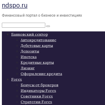
ndspo.ru
Перейти
к
контенту
Финансовый портал о бизнесе и инвестициях
Поиск:
Банковский сектор
Автокредитование
Дебетовые карты
Депозиты
Ипотека
Кредитные карты
Лизинг
Оформление кредита
Forex
Бонусы от брокеров
Индикаторы Forex
Советники Forex
Стратегии Forex