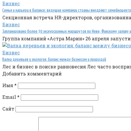
Бизнес
Семья и карьера в балансе: ведущие компании страны внедряют семейноцен
Секционная встреча HR-директоров, организованная
Бизнес
Запланировано более 30 экскурсионных маршрутов по Неве, Финскому заливу 
Группа компаний «Астра Марин» 26 апреля запуст
Бизнес
Валка деревьев и экология: баланс между бизнесом и природой
Лес и бизнес в поиске равновесия Лес часто воспр
Добавить комментарий
Имя
*
Email
*
Сайт