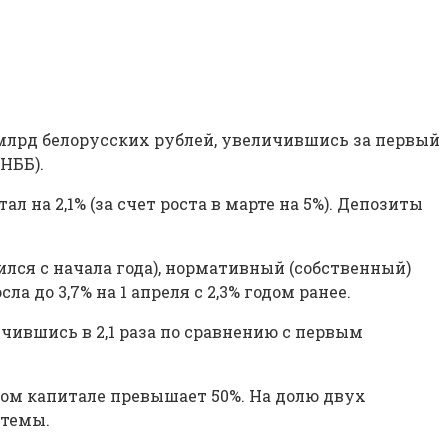
9 млрд белорусских рублей, увеличившись за первый
(НББ).
л на 2,1% (за счет роста в марте на 5%). Депозиты
лся с начала года), нормативный (собственный)
ла до 3,7% на 1 апреля с 2,3% годом ранее.
ичившись в 2,1 раза по сравнению с первым
ном капитале превышает 50%. На долю двух
стемы.