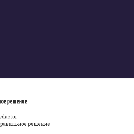
ное решение
edactor