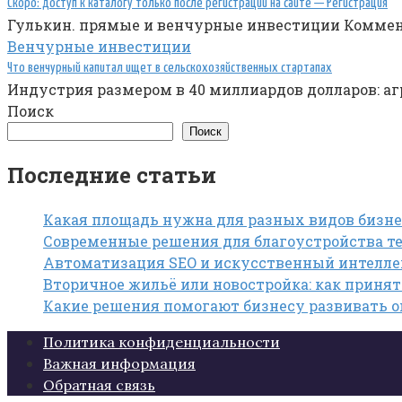
Скоро: доступ к каталогу только после регистрации на сайте — Регистрация
Гулькин. прямые и венчурные инвестиции Коммен
Венчурные инвестиции
Что венчурный капитал ищет в сельскохозяйственных стартапах
Индустрия размером в 40 миллиардов долларов: аг
Поиск
Поиск
Последние статьи
Какая площадь нужна для разных видов бизне
Современные решения для благоустройства те
Автоматизация SEO и искусственный интелле
Вторичное жильё или новостройка: как приня
Какие решения помогают бизнесу развивать 
Политика конфиденциальности
Важная информация
Обратная связь