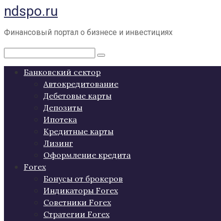
ndspo.ru
Перейти
к
контенту
Финансовый портал о бизнесе и инвестициях
Поиск:
Банковский сектор
Автокредитование
Дебетовые карты
Депозиты
Ипотека
Кредитные карты
Лизинг
Оформление кредита
Forex
Бонусы от брокеров
Индикаторы Forex
Советники Forex
Стратегии Forex