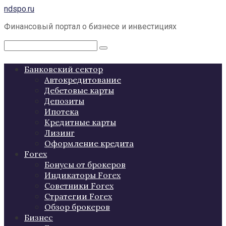
Перейти
ndspo.ru
к
Финансовый портал о бизнесе и инвестициях
контенту
Поиск:
Банковский сектор
Автокредитование
Дебетовые карты
Депозиты
Ипотека
Кредитные карты
Лизинг
Оформление кредита
Forex
Бонусы от брокеров
Индикаторы Forex
Советники Forex
Стратегии Forex
Обзор брокеров
Бизнес