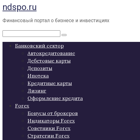
ndspo.ru
Перейти
к
контенту
Финансовый портал о бизнесе и инвестициях
Поиск:
Банковский сектор
Автокредитование
Дебетовые карты
Депозиты
Ипотека
Кредитные карты
Лизинг
Оформление кредита
Forex
Бонусы от брокеров
Индикаторы Forex
Советники Forex
Стратегии Forex