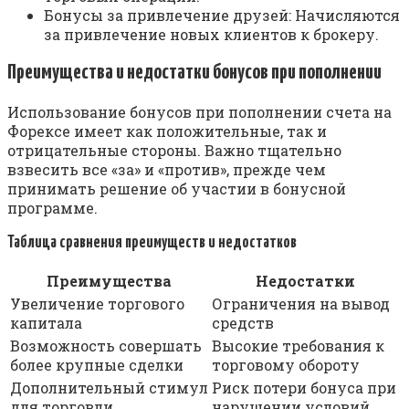
Бонусы за привлечение друзей: Начисляются
за привлечение новых клиентов к брокеру.
Преимущества и недостатки бонусов при пополнении
Использование бонусов при пополнении счета на
Форексе имеет как положительные, так и
отрицательные стороны. Важно тщательно
взвесить все «за» и «против», прежде чем
принимать решение об участии в бонусной
программе.
Таблица сравнения преимуществ и недостатков
Преимущества
Недостатки
Увеличение торгового
Ограничения на вывод
капитала
средств
Возможность совершать
Высокие требования к
более крупные сделки
торговому обороту
Дополнительный стимул
Риск потери бонуса при
для торговли
нарушении условий