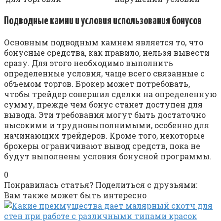
Подводные камни и условия использования бонусов
Основным подводным камнем является то, что
бонусные средства, как правило, нельзя вывести
сразу. Для этого необходимо выполнить
определенные условия, чаще всего связанные с
объемом торгов. Брокер может потребовать,
чтобы трейдер совершил сделки на определенную
сумму, прежде чем бонус станет доступен для
вывода. Эти требования могут быть достаточно
высокими и трудновыполнимыми, особенно для
начинающих трейдеров. Кроме того, некоторые
брокеры ограничивают вывод средств, пока не
будут выполнены условия бонусной программы.
0
Понравилась статья? Поделиться с друзьями:
Вам также может быть интересно