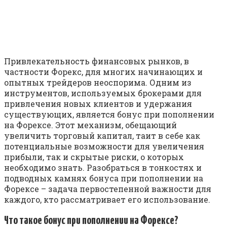
Привлекательность финансовых рынков, в
частности Форекс, для многих начинающих и
опытных трейдеров неоспорима. Одним из
инструментов, используемых брокерами для
привлечения новых клиентов и удержания
существующих, является бонус при пополнении
на Форексе. Этот механизм, обещающий
увеличить торговый капитал, таит в себе как
потенциальные возможности для увеличения
прибыли, так и скрытые риски, о которых
необходимо знать. Разобраться в тонкостях и
подводных камнях бонуса при пополнении на
Форексе – задача первостепенной важности для
каждого, кто рассматривает его использование.
Что такое бонус при пополнении на Форексе?