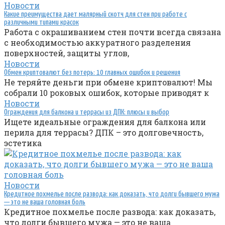
Новости
Какие преимущества дает малярный скотч для стен при работе с
различными типами красок
Работа с окрашиванием стен почти всегда связана
с необходимостью аккуратного разделения
поверхностей, защиты углов,
Новости
Обмен криптовалют без потерь: 10 главных ошибок и решения
Не теряйте деньги при обмене криптовалют! Мы
собрали 10 роковых ошибок, которые приводят к
Новости
Ограждения для балкона и террасы из ДПК: плюсы и выбор
Ищете идеальные ограждения для балкона или
перила для террасы? ДПК – это долговечность,
эстетика
Новости
Кредитное похмелье после развода: как доказать, что долги бывшего мужа
— это не ваша головная боль
Кредитное похмелье после развода: как доказать,
что долги бывшего мужа — это не ваша