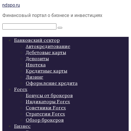
Перейти
ndspo.ru
к
Финансовый портал о бизнесе и инвестициях
контенту
Поиск:
Банковский сектор
Автокредитование
Дебетовые карты
Депозиты
Ипотека
Кредитные карты
Лизинг
Оформление кредита
Forex
Бонусы от брокеров
Индикаторы Forex
Советники Forex
Стратегии Forex
Обзор брокеров
Бизнес