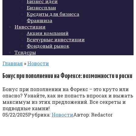
Бизнес идеи
Бизнесплан
Кредиты для бизнеса
Франшиза
Инвестиции
Акции компаний
Венчурные инвестиции
Фондовый рынок
Тендеры
Главная
»
Новости
Бонус при пополнении на Форексе: возможности и риски
Бонус при пополнении на Форекс – это круто или
опасно? Узнайте, как не попасть впросак и выжать
максимум из этих предложений. Все секреты и
подводные камни!
05/22/2025
Рубрика:
Новости
Автор:
Redactor