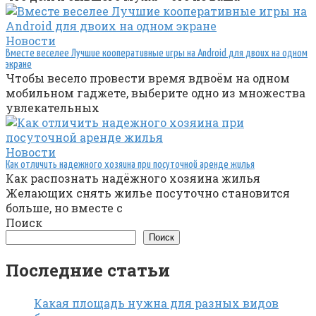
Новости
Вместе веселее Лучшие кооперативные игры на Android для двоих на одном
экране
Чтобы весело провести время вдвоём на одном
мобильном гаджете, выберите одно из множества
увлекательных
Новости
Как отличить надежного хозяина при посуточной аренде жилья
Как распознать надёжного хозяина жилья
Желающих снять жилье посуточно становится
больше, но вместе с
Поиск
Поиск
Последние статьи
Какая площадь нужна для разных видов