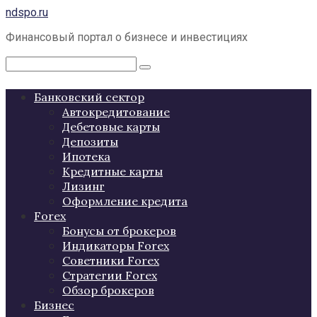
Перейти
ndspo.ru
к
Финансовый портал о бизнесе и инвестициях
контенту
Поиск:
Банковский сектор
Автокредитование
Дебетовые карты
Депозиты
Ипотека
Кредитные карты
Лизинг
Оформление кредита
Forex
Бонусы от брокеров
Индикаторы Forex
Советники Forex
Стратегии Forex
Обзор брокеров
Бизнес