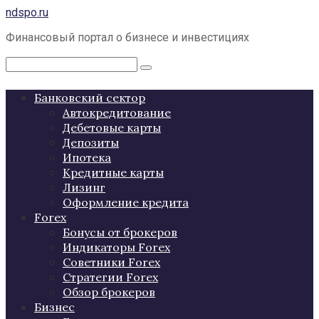
Перейти
ndspo.ru
к
Финансовый портал о бизнесе и инвестициях
контенту
Поиск:
Банковский сектор
Автокредитование
Дебетовые карты
Депозиты
Ипотека
Кредитные карты
Лизинг
Оформление кредита
Forex
Бонусы от брокеров
Индикаторы Forex
Советники Forex
Стратегии Forex
Обзор брокеров
Бизнес