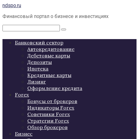
Перейти
ndspo.ru
к
Финансовый портал о бизнесе и инвестициях
контенту
Поиск:
Банковский сектор
Автокредитование
Дебетовые карты
Депозиты
Ипотека
Кредитные карты
Лизинг
Оформление кредита
Forex
Бонусы от брокеров
Индикаторы Forex
Советники Forex
Стратегии Forex
Обзор брокеров
Бизнес